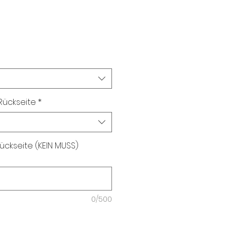
Rückseite
*
ckseite (KEIN MUSS)
0/500