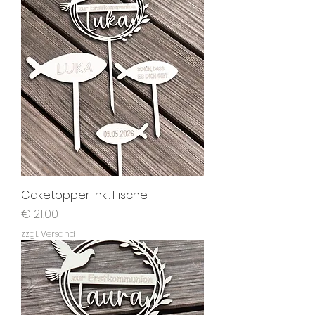
Caketopper inkl. Fische
Preis
€ 21,00
zzgl. Versand