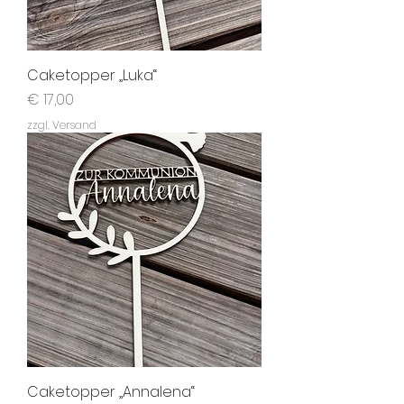
Caketopper „Luka“
Preis
€ 17,00
zzgl. Versand
Caketopper „Annalena“