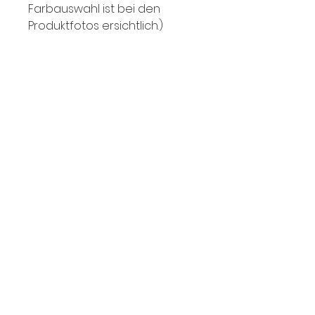
Farbauswahl ist bei den
Produktfotos ersichtlich.)
FAQ
Versand & Rückgabe
Impressum
Datenschutz