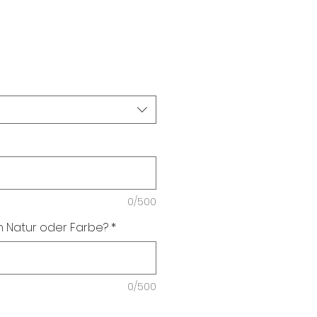
0/500
n Natur oder Farbe?
*
0/500