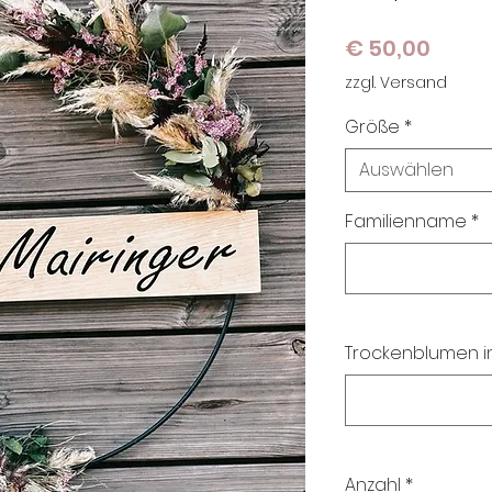
Preis
€ 50,00
zzgl. Versand
Größe
*
Auswählen
Familienname
*
Trockenblumen i
Anzahl
*