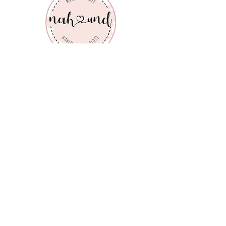
FAQ
Versand & Rückgabe
Impressum
Datenschutz
AGB
Zahlungsmethoden
© 2022 nah&. Erstellt von
kawadesign